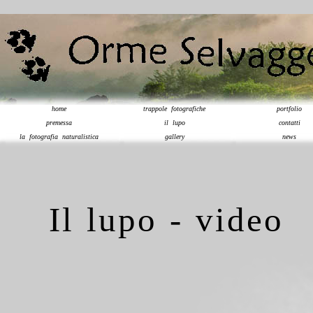
home
trappole fotografiche
portfolio
premessa
il lupo
contatti
la fotografia naturalistica
gallery
news
Il lupo - video