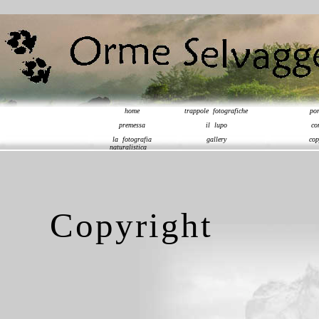
home
trappole fotografiche
po
premessa
il lupo
c
la fotografia
gallery
co
naturalistica
Copyright