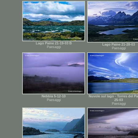
Lago Paine 21-19-03 B
Lago Paine 21-28-03
Paesaggi
Paesaggi
Nebbia 5-12-10
Nuvole sul lago - Torres del Pa
Paesaggi
25-03
Paesaggi