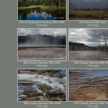
012 Schwabacher landing IMG 0089
030 Recinto IMG 0214
Paesaggi
Paesaggi
062 Canary Springs IMG 0433
064 Canary Springs IMG 0
Paesaggi
Paesaggi
068 Canary Springs IMG 0459
070 Canary Springs IMG 0
Paesaggi
Paesaggi