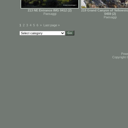
213 NE Entrance IMG 0412 (2)
219 Grand Canyon of Yellowst
Paesaggi
0459 (2)
Paesaggi
1
2
3
4
5
6
»
Last page »
Pow
Copyright