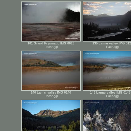
101 Grand Prysmatic IMG 0013
135 Lamar valley IMG 01
Paesaggi
Paesaggi
140 Lamar valley IMG 0140
143 Lamar valley IMG 0145 
Paesaggi
Paesaggi