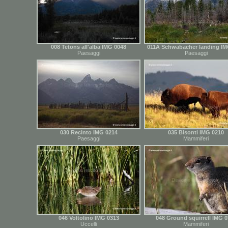
008 Tetons all'alba IMG 0048
011A Schwabacher landing IM
Paesaggi
Paesaggi
030 Recinto IMG 0214
035 Bisonti IMG 0210
Paesaggi
Mammiferi
046 Voltolino IMG 0313
048 Ground squirrell IMG 
Uccelli
Mammiferi