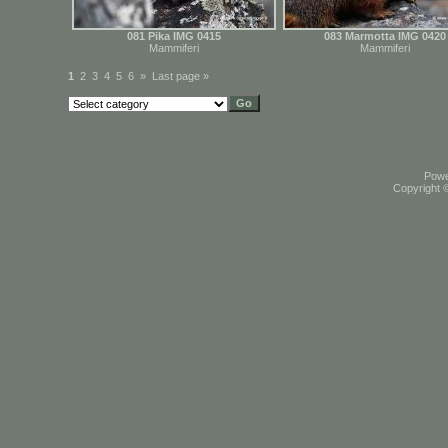
081 Pika IMG 0415
083 Marmotta IMG 0420
Mammiferi
Mammiferi
1
2
3
4
5
6
»
Last page »
Pow
Copyright