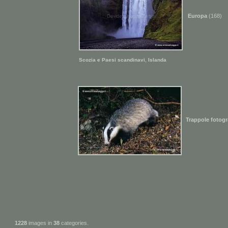
Europa
(168)
,
Scozia e Paesi scandinavi
Islanda
Trappole fotogr
1228
images in
38
categories.