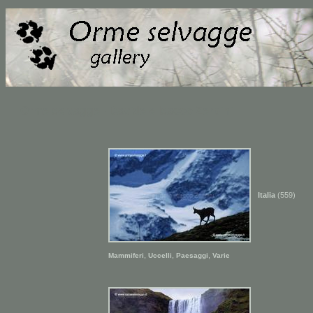
Orme selvagge - Davide e Isacco Zerbini
Italia
(559)
,
,
,
Mammiferi
Uccelli
Paesaggi
Varie