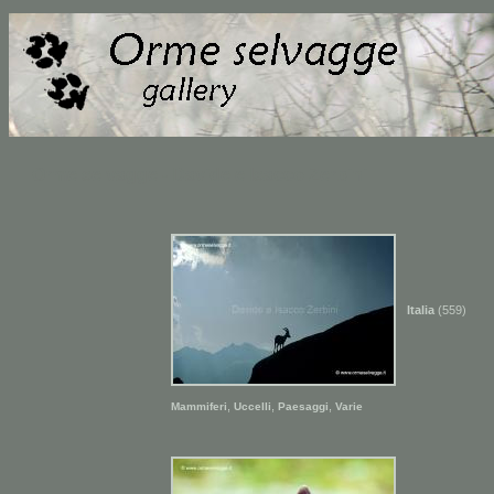
Orme selvagge - Davide e Isacco Zerbini
Italia
(559)
,
,
,
Mammiferi
Uccelli
Paesaggi
Varie