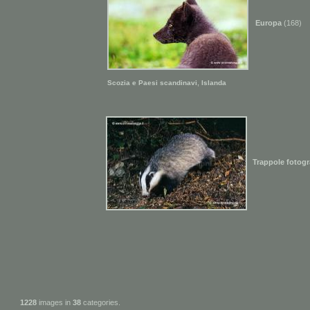
Europa
(168)
,
Scozia e Paesi scandinavi
Islanda
Trappole fotogr
1228
images in
38
categories.