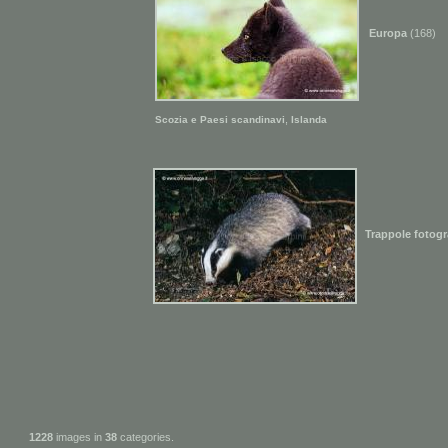
Europa
(168)
,
Scozia e Paesi scandinavi
Islanda
Trappole fotogr
1228
images in
38
categories.