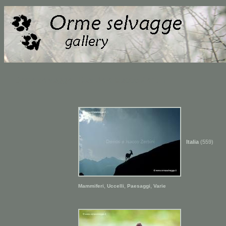
Orme selvagge - Davide e Isacco Zerbini
Italia
(559)
,
,
,
Mammiferi
Uccelli
Paesaggi
Varie