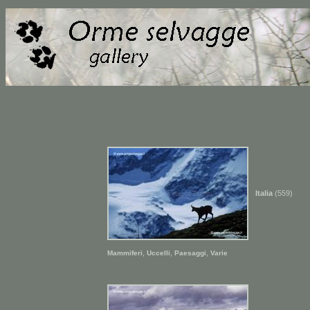
Orme selvagge - Davide e Isacco Zerbini
Italia
(559)
,
,
,
Mammiferi
Uccelli
Paesaggi
Varie