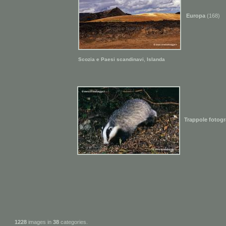
Europa
(168)
,
Scozia e Paesi scandinavi
Islanda
Trappole fotogr
1228
images in
38
categories.