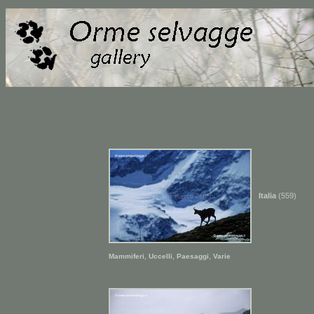
Orme selvagge - Davide e Isacco Zerbini
Italia
(559)
,
,
,
Mammiferi
Uccelli
Paesaggi
Varie