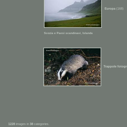
Europa
(168)
,
Scozia e Paesi scandinavi
Islanda
Trappole fotogr
1228
images in
38
categories.