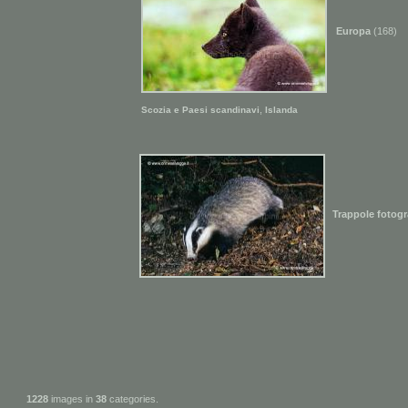
Europa
(168)
,
Scozia e Paesi scandinavi
Islanda
Trappole fotogr
1228
images in
38
categories.