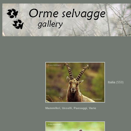
Orme selvagge - Davide e Isacco Zerbini
Italia
(559)
,
,
,
Mammiferi
Uccelli
Paesaggi
Varie