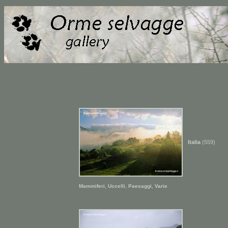
Orme selvagge - Davide e Isacco Zerbini
Italia
(559)
,
,
,
Mammiferi
Uccelli
Paesaggi
Varie