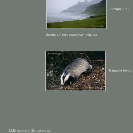
Europa
(168)
,
Scozia e Paesi scandinavi
Islanda
Trappole fotogr
1228
images in
38
categories.