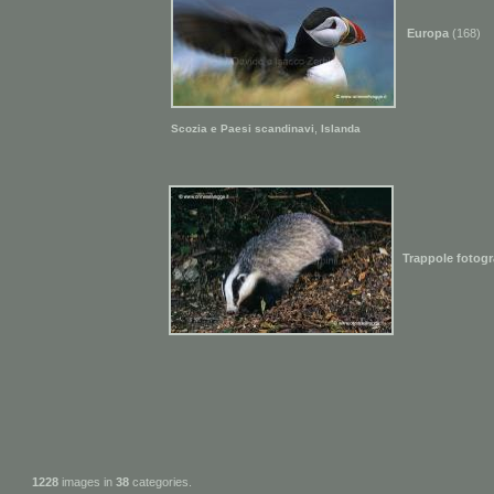
Europa
(168)
,
Scozia e Paesi scandinavi
Islanda
Trappole fotogr
1228
images in
38
categories.