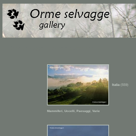
Orme selvagge - Davide e Isacco Zerbini
Italia
(559)
,
,
,
Mammiferi
Uccelli
Paesaggi
Varie