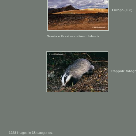
Europa
(168)
,
Scozia e Paesi scandinavi
Islanda
Trappole fotogr
1228
images in
38
categories.