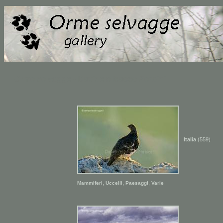
Orme selvagge - Davide e Isacco Zerbini
Italia
(559)
,
,
,
Mammiferi
Uccelli
Paesaggi
Varie