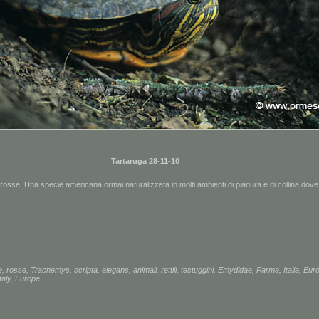
Tartaruga 28-11-10
rosse. Una specie americana ormai naturalizzata in molti ambienti di pianura e di collina dov
e
,
rosse
,
Trachemys
,
scripta
,
elegans
,
animali
,
rettili
,
testuggini
,
Emydidae
,
Parma
,
Italia
,
Eur
taly
,
Europe