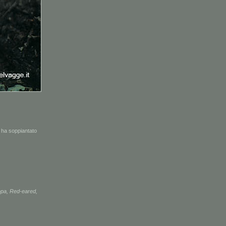
e ha soppiantato
opa
,
Red-eared
,