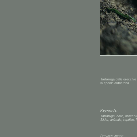
Tartaruga dalle orecchie 
la specie autoctona.
Keywords:
Tartaruga
,
dalle
,
orecchi
Slider
,
animals
,
reptiles
,
I
Previous image: