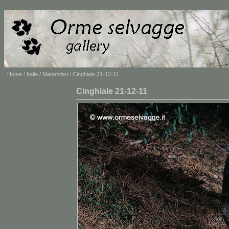
Home
/
Italia
/
Mammiferi
/ Cinghiale 21-12-11
Cinghiale 21-12-11