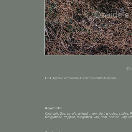
Cin
Un Cinghiale attraversa il bosco fiutando il terreno.
Keywords:
Cinghiale
,
Sus
,
scrofa
,
animali
,
mammiferi
,
ungulati
,
suidae
,
P
fotografiche
,
trappola
,
fotografica
,
wild
,
boar
,
animals
,
ungula