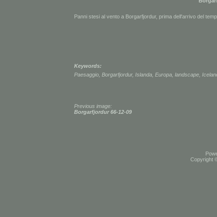
Borgarf
Panni stesi al vento a Borgarfjordur, prima dell'arrivo del temp
Keywords:
Paesaggio
,
Borgarfjordur
,
Islanda
,
Europa
,
landscape
,
Icelan
Previous image:
Borgarfjordur 66-12-09
Pow
Copyright