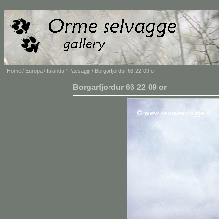
Home
/
Europa
/
Islanda
/
Paesaggi
/ Borgarfjordur 66-22-09 or
Borgarfjordur 66-22-09 or