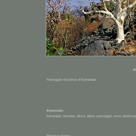
Al
Paesaggio nei pressi di Kamanjab.
Keywords:
Kamanjab
,
Namibia
,
Africa
,
alberi
,
paesaggio
,
trees
,
landsca
Previous image: