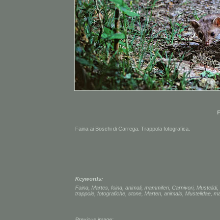
F
Faina ai Boschi di Carrega. Trappola fotografica.
Keywords:
Faina
,
Martes
,
foina
,
animali
,
mammiferi
,
Carnivori
,
Mustelidi
,
trappole
,
fotografiche
,
stone
,
Marten
,
animals
,
Mustelidae
,
m
Previous image: