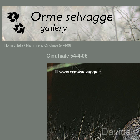
Home
/
Italia
/
Mammiferi
/ Cinghiale 54-4-06
Cinghiale 54-4-06