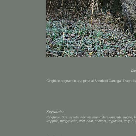
Cin
Cinghiale bagnato in una pista ai Boschi di Carrega. Trappola 
Keywords:
Cinghiale
,
Sus
,
scrofa
,
animali
,
mammiferi
,
ungulati
,
suidae
,
P
trappole
,
fotografiche
,
wild
,
boar
,
animals
,
ungulates
,
Italy
,
Eu