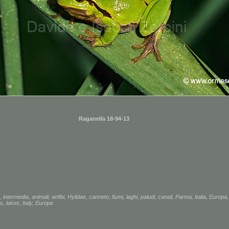
Raganella 18-94-13
,
intermedia
,
animali
,
anfibi
,
Hylidae
,
canneto
,
fiumi
,
laghi
,
paludi
,
canali
,
Parma
,
Italia
,
Europa
rs
,
lakes
,
Italy
,
Europe