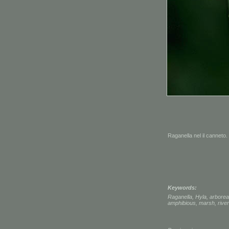
Raganella nel il canneto.
Keywords:
Raganella
,
Hyla
,
arborea
amphibious
,
marsh
,
rive