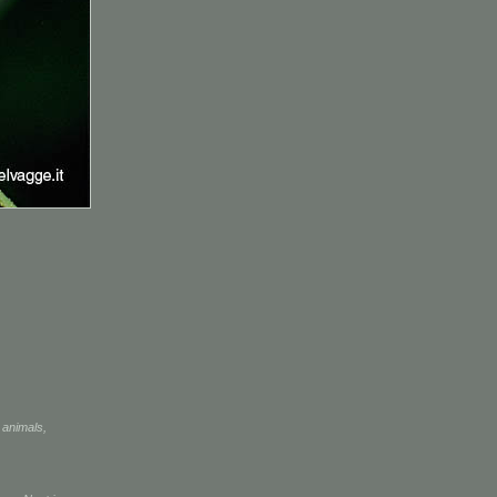
,
animals
,