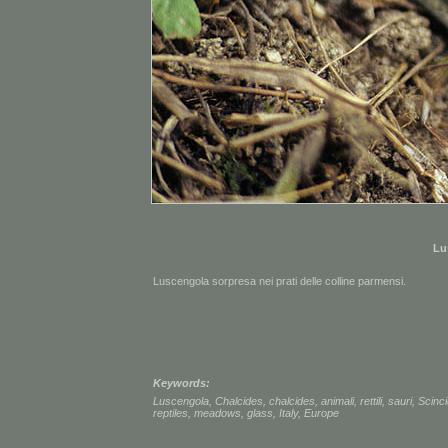
Lu
Luscengola sorpresa nei prati delle colline parmensi.
Keywords:
Luscengola
,
Chalcides
,
chalcides
,
animali
,
rettili
,
sauri
,
Scinc
reptiles
,
meadows
,
glass
,
Italy
,
Europe