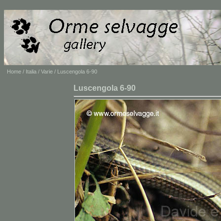
Home
/
Italia
/
Varie
/ Luscengola 6-90
Luscengola 6-90