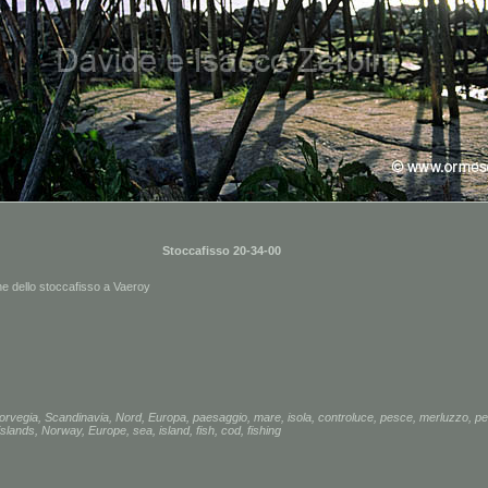
Stoccafisso 20-34-00
ne dello stoccafisso a Vaeroy
orvegia
,
Scandinavia
,
Nord
,
Europa
,
paesaggio
,
mare
,
isola
,
controluce
,
pesce
,
merluzzo
,
pe
islands
,
Norway
,
Europe
,
sea
,
island
,
fish
,
cod
,
fishing