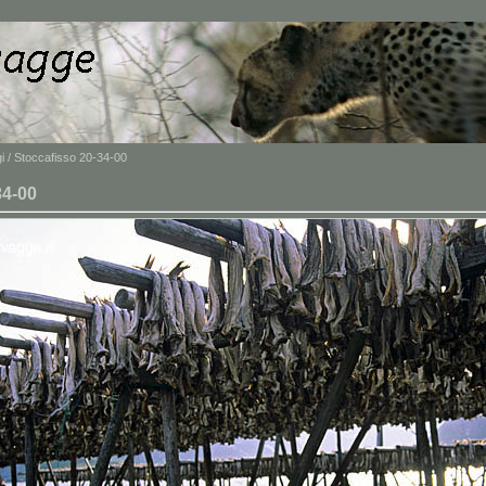
i
/ Stoccafisso 20-34-00
34-00