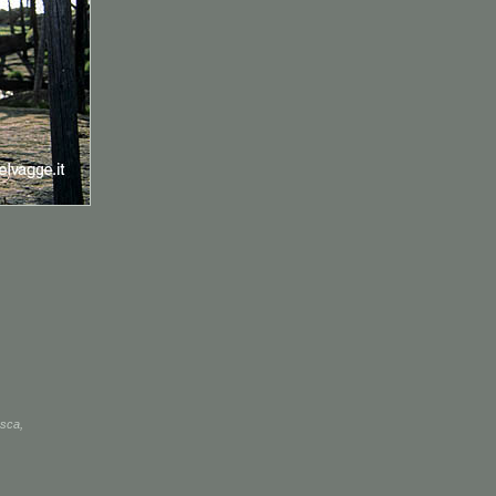
sca
,