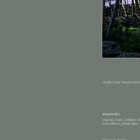
Graticci per l'essiccazio
Keywords:
Vaeroy
,
Isole
,
Lofoten
,
N
stoccafisso
,
landscape
,