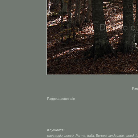
Fag
Faggeta autunnale
Keywords:
paesaggio
,
bosco
,
Parma
,
Italia
,
Europa
,
landscape
,
wood
,
It