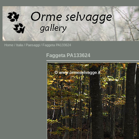
Home
/
Italia
/
Paesaggi
/ Faggeta PA133624
Faggeta PA133624