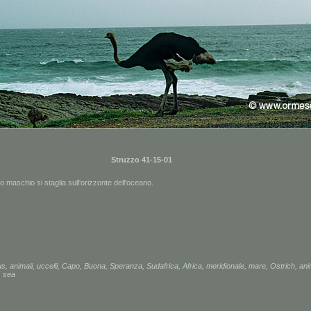
Struzzo 41-15-01
 maschio si staglia sull'orizzonte dell'oceano.
us
,
animali
,
uccelli
,
Capo
,
Buona
,
Speranza
,
Sudafrica
,
Africa
,
meridionale
,
mare
,
Ostrich
,
ani
,
sea