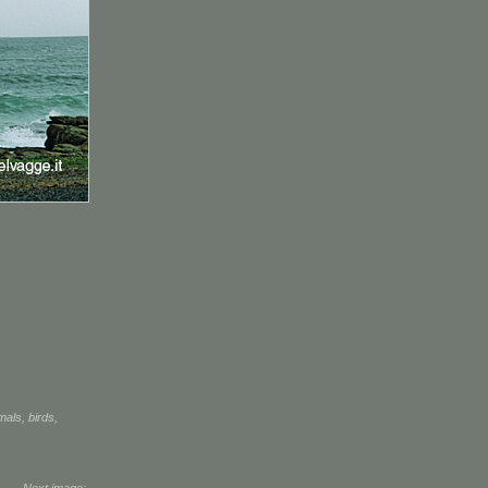
mals
,
birds
,