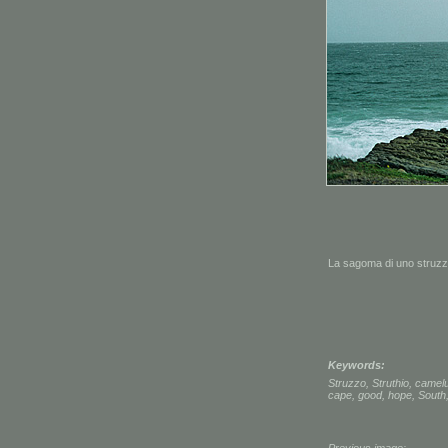
La sagoma di uno struzzo
Keywords:
Struzzo
,
Struthio
,
camel
cape
,
good
,
hope
,
South