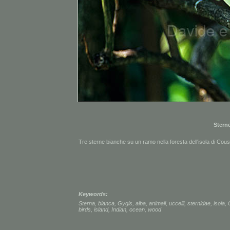
Stern
Tre sterne bianche su un ramo nella foresta dell'isola di Cous
Keywords:
Sterna
,
bianca
,
Gygis
,
alba
,
animali
,
uccelli
,
sternidae
,
isola
,
birds
,
island
,
Indian
,
ocean
,
wood