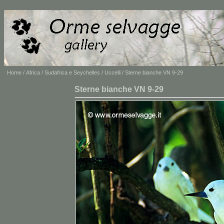
Home
/
Africa
/
Sudafrica e Seychelles
/
Uccelli
/ Sterne bianche VN 9-29
Sterne bianche VN 9-29