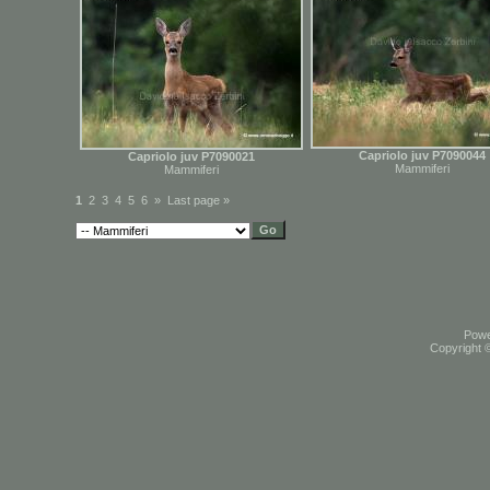
Capriolo juv P7090044
Capriolo juv P7090021
Mammiferi
Mammiferi
1
2
3
4
5
6
»
Last page »
Pow
Copyright