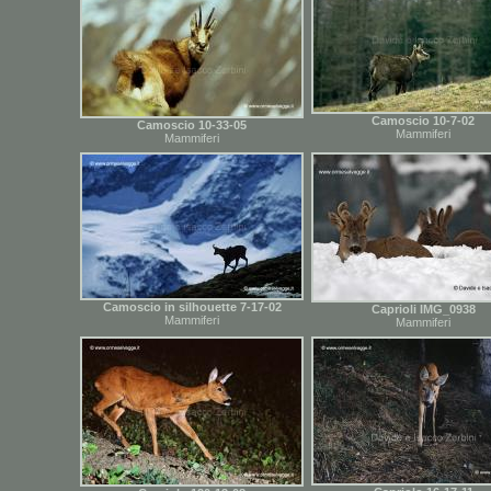
Camoscio 10-7-02
Camoscio 10-33-05
Mammiferi
Mammiferi
Camoscio in silhouette 7-17-02
Caprioli IMG_0938
Mammiferi
Mammiferi