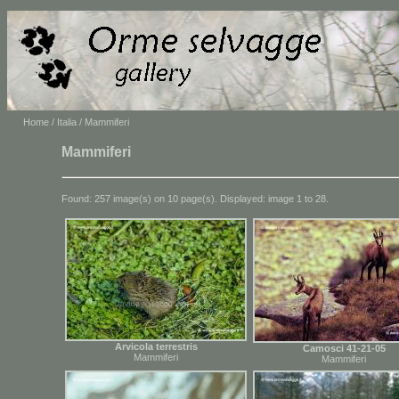
Home
/
Italia
/ Mammiferi
Mammiferi
Found: 257 image(s) on 10 page(s). Displayed: image 1 to 28.
Arvicola terrestris
Camosci 41-21-05
Mammiferi
Mammiferi