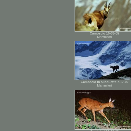
Camoscio 10-33-05
Mammiferi
Camoscio in silhouette 7-17-02
Mammiferi