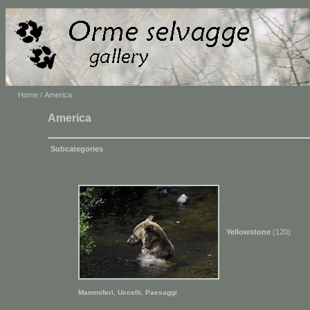
Home
/ America
America
Subcategories
Yellowstone
(120)
,
,
Mammiferi
Uccelli
Paesaggi