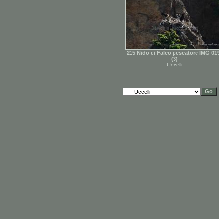
215 Nido di Falco pescatore IMG 01
(3)
Uccelli