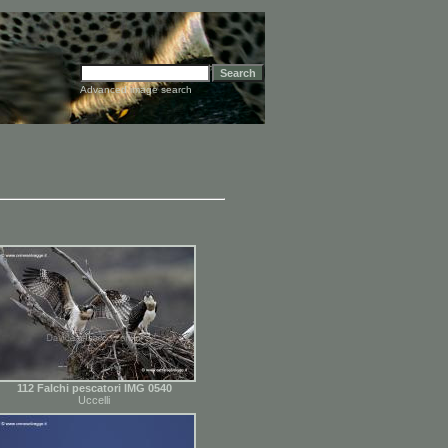
Advanced image search
112 Falchi pescatori IMG 0540
Uccelli