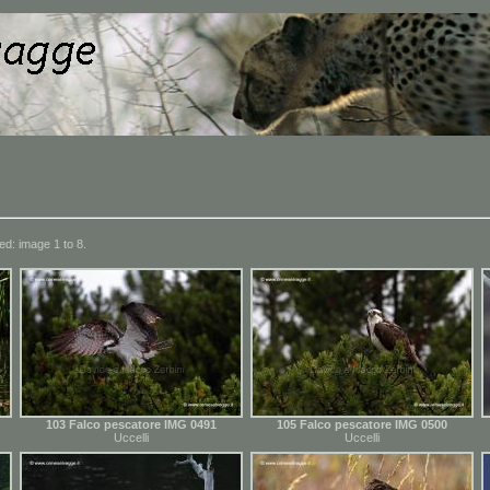
ed: image 1 to 8.
103 Falco pescatore IMG 0491
105 Falco pescatore IMG 0500
Uccelli
Uccelli