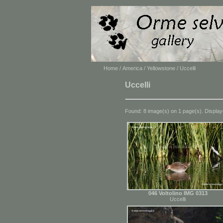
Home
/
America
/
Yellowstone
/ Uccelli
Uccelli
Found: 8 image(s) on 1 page(s). Display
046 Voltolino IMG 0313
Uccelli