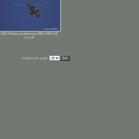
262 Poiana codarossa IMG 0360 (3)
Uccelli
Images per page: