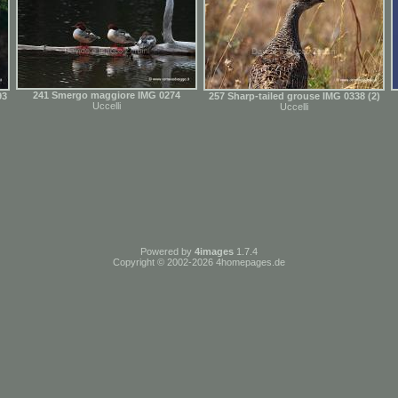
241 Smergo maggiore IMG 0274
93
257 Sharp-tailed grouse IMG 0338 (2)
Uccelli
Uccelli
Powered by
4images
1.7.4
Copyright © 2002-2026
4homepages.de