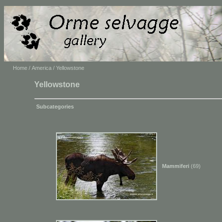
Home
/
America
/ Yellowstone
Yellowstone
Subcategories
Mammiferi
(69)