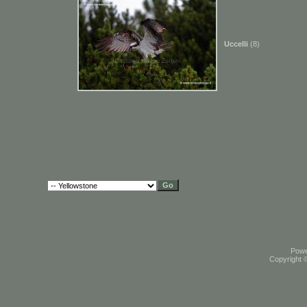
Uccelli
(8)
Pow
Copyright