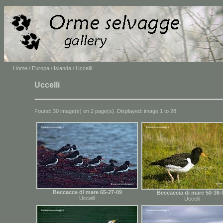
Home
/
Europa
/
Islanda
/ Uccelli
Uccelli
Found: 30 image(s) on 2 page(s). Displayed: image 1 to 28.
Beccacce di mare 65-27-09
Beccaccia di mare 50-36-
Uccelli
Uccelli