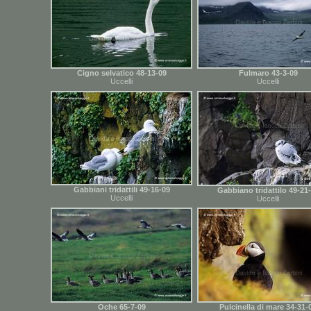
Cigno selvatico 48-13-09
Fulmaro 43-3-09
Uccelli
Uccelli
Gabbiani tridattili 49-16-09
Gabbiano tridattilo 49-21
Uccelli
Uccelli
Oche 65-7-09
Pulcinella di mare 34-31-