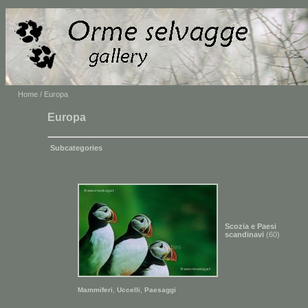
Home
/ Europa
Europa
Subcategories
Scozia e Paesi
scandinavi
(60)
,
,
Mammiferi
Uccelli
Paesaggi