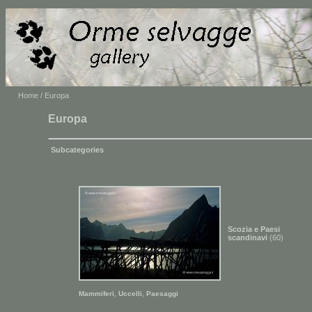
Home
/ Europa
Europa
Subcategories
Scozia e Paesi
scandinavi
(60)
,
,
Mammiferi
Uccelli
Paesaggi