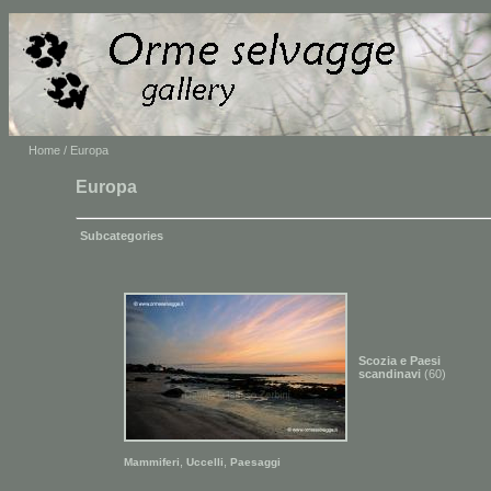
Home
/ Europa
Europa
Subcategories
Scozia e Paesi
scandinavi
(60)
,
,
Mammiferi
Uccelli
Paesaggi