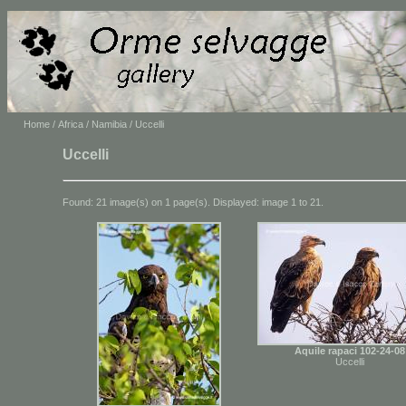
Home
/
Africa
/
Namibia
/ Uccelli
Uccelli
Found: 21 image(s) on 1 page(s). Displayed: image 1 to 21.
Aquile rapaci 102-24-08
Uccelli