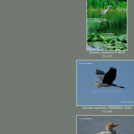
Airone cenerino 6-96-8
Uccelli
Airone cenerino P9299683_DxO
Uccelli