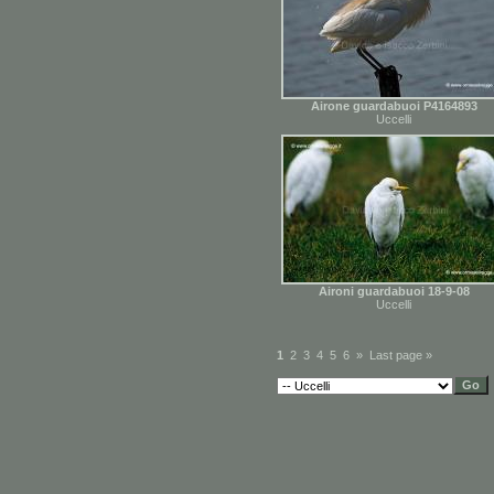
Airone guardabuoi P4164893
Uccelli
Aironi guardabuoi 18-9-08
Uccelli
1
2
3
4
5
6
»
Last page »