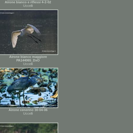
Airone bianco e riflessi 4-2-02
Uccelli
Airone bianco maggiore
PA144065_DxO
Uccelli
Airone cenerino 30-04-06
Uccelli