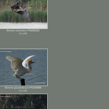
Airone cenerino P4256363
Uccelli
Airone guardabuoi P4164888
Uccelli