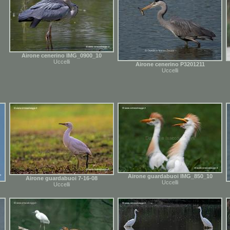
Airone cenerino IMG_0900_10
Uccelli
Airone cenerino P3201211
Uccelli
Airone guardabuoi IMG_850_10
Airone guardabuoi 7-16-08
Uccelli
Uccelli