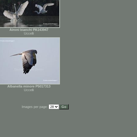
Aironi bianchi PA143947
Uccelli
Albanella minore P5017313
Uccelli
Images per page: