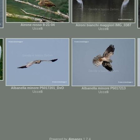
Airone rosso 8-21-04
Aironi bianchi maggiori IMG_0387
Uccelli
Uccelli
Albanella minore P5017201_DxO
Albanella minore P5017213
Uccelli
Uccelli
Powered by
4images
1.7.4