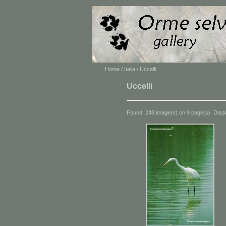
Home
/
Italia
/ Uccelli
Uccelli
Found: 248 image(s) on 9 page(s). Displ