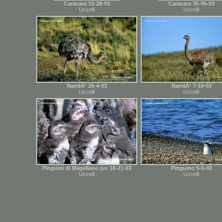
Caracara 33-28-03
Caracara 35-05-03
Uccelli
Uccelli
NandÃ¹ 25-4-03
NandÃ¹ 7-18-03
Uccelli
Uccelli
Pinguini di Magellano juv 18-21-03
Pinguino 5-5-03
Uccelli
Uccelli