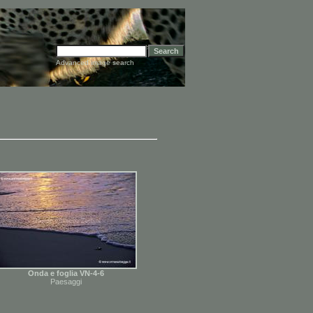
Advanced image search
Onda e foglia VN-4-6
Paesaggi