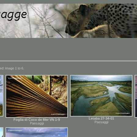
ed: image 1 to 6.
Letaba 27-34-01
Foglia di Coco de Mer VN 1-9
Paesaggi
Paesaggi