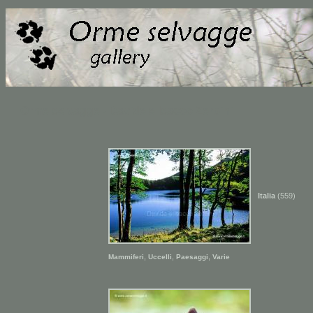
Orme selvagge - Davide e Isacco Zerbini
Italia
(559)
,
,
,
Mammiferi
Uccelli
Paesaggi
Varie