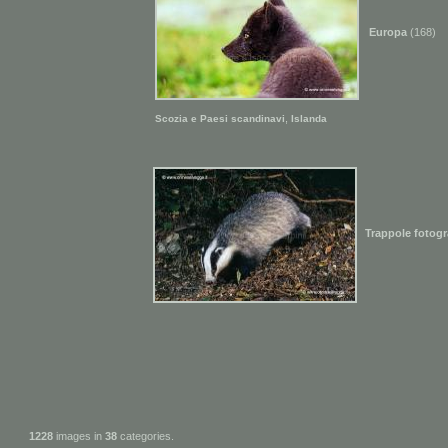
Europa
(168)
,
Scozia e Paesi scandinavi
Islanda
Trappole fotogr
1228
images in
38
categories.